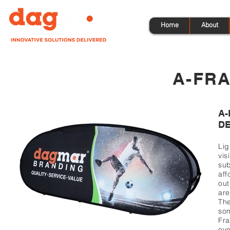
Home
About
A-FR
A-
D
Lig
vis
sub
aff
out
are
The
som
Fra
eve