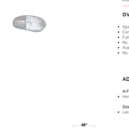
O
Spe
Com
Ful
No 
Ava
No 
AD
A-F
Hor
Siz
Lar